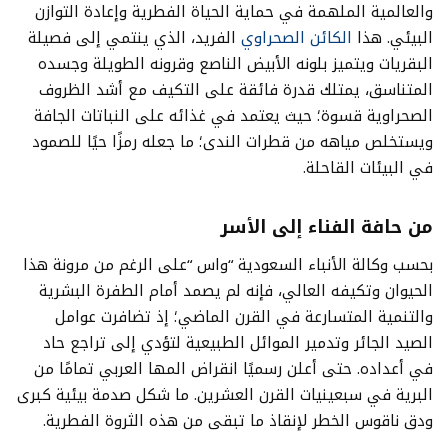
والعالمية الملهمة في حماية الحياة الفطرية وإعادة التوازن
البيئي. هذا
الكائن الصحراوي
الفريد، الذي ينتمي إلى فصيلة
البقريات ويتميز بلونه الأبيض الناصع وقرونه الطويلة وجسده
المتناسق، يمتلك قدرة فائقة على التكيف مع أشد الظروف
الصحراوية قسوة؛ حيث يعتمد في غذائه على النباتات الجافة
ويستخلص مياهه من قطرات الندى؛ ما جعله رمزًا حيًا للصمود
في البيئات القاحلة.
من حافة الفناء إلى الأسر
بحسب وكالة الأنباء السعودية “واس “على الرغم من مرونة هذا
الحيوان وتكيفه العالي، فإنه لم يصمد أمام الطفرة البشرية
والتنمية المتسارعة في القرن الماضي؛ إذ تضافرت عوامل
الصيد الجائر وتدمير الموائل الطبيعية لتؤدي إلى تراجع حاد
في أعداده. حتى أعلن رسميًا انقراض المها العربي تمامًا من
البرية في سبعينيات القرن العشرين. ما شكل صدمة بيئية كبرى
ودق ناقوس الخطر لإنقاذ ما تبقى من هذه الثروة الفطرية.