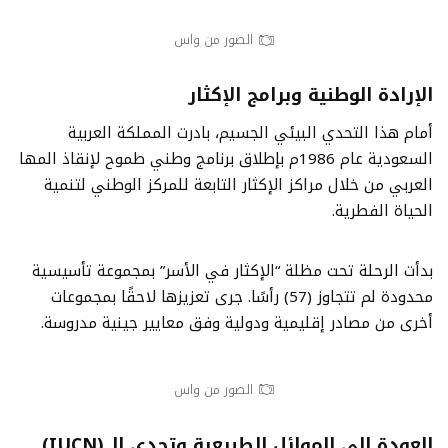
الصور من واس
الإرادة الوطنية وبرامج الإكثار
أمام هذا التحدي البيئي الجسيم، بادرت المملكة العربية
السعودية عام 1986م بإطلاق برنامج وطني طموح لإنقاذ المها
العربي من خلال مراكز الإكثار التابعة للمركز الوطني لتنمية
الحياة الفطرية.
بدأت الرحلة تحت مظلة “الإكثار في الأسر” بمجموعة تأسيسية
محدودة لم تتجاوز (57) رأسًا. جرى تعزيزها لاحقًا بمجموعات
أخرى من مصادر إقليمية ودولية وفق معايير جينية مدروسة.
الصور من واس
العودة إلى الموائل الطبيعية وتحدي الـ
(IUCN)