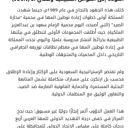
كللت هذه الجهود بالنجاح في عام 1989م، حينما شهدت
المملكة أولى خطوات إعادة توطين المها في محمية “محازة
الصيد” (التي أصبحت اليوم محمية الإمام سعود بن عبدالعزيز
الملكية). حيث أُطلقت المجموعات الأولى لتنطلق في بيئتها
الطبيعية بخرائط انتشار مدروسة علميًا. واليوم، نجحت المملكة
في إعادة توطين المها في معظم نطاقات توزيعه الجغرافي
التاريخي داخل المحميات والمتنزهات الوطنية.
ولم تقتصر الإستراتيجية السعودية على الإكثار وإعادة الإطلاق
فحسب، بل ارتكزت على مسارات متكاملة تشمل المتابعة
البحثية المستمرة. والحماية القانونية الصارمة ضد الصيد،
والتعاون الوثيق مع المنظمات الدولية.
هذا العمل الدؤوب أثمر إنجازًا دوليًا غير مسبوق؛ حيث نجح
المركز في خفض درجة التهديد الدولي للمها العربي أربع
درجات كاملة على مقياس الاتحاد الدولي للمحافظة على