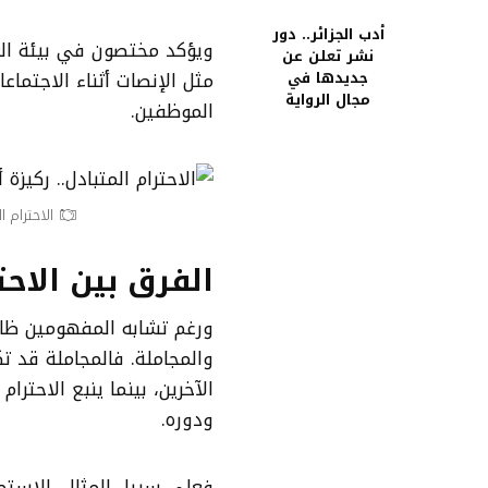
أدب الجزائر.. دور
ويؤكد مختصون في بيئة الع
نشر تعلن عن
مثل الإنصات أثناء الاجتماع
جديدها في
مجال الرواية
الموظفين.
الاحترام ا
الفرق بين الاحت
ورغم تشابه المفهومين ظاهريً
والمجاملة. فالمجاملة قد ت
الآخرين، بينما ينبع الاحتر
ودوره.
فعلى سبيل المثال، الاستما