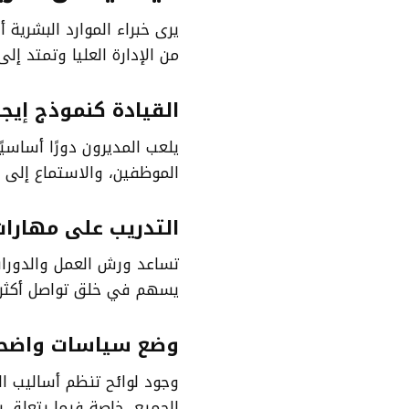
يرى خبراء الموارد البشرية 
من الإدارة العليا وتمتد إل
القيادة كنموذج إيج
يلعب المديرون دورًا أساسيً
الموظفين، والاستماع إلى
التدريب على مهارات
تساعد ورش العمل والدورات ا
يسهم في خلق تواصل أكثر ا
وضع سياسات واضح
وجود لوائح تنظم أساليب ال
الجميع، خاصة فيما يتعلق بم