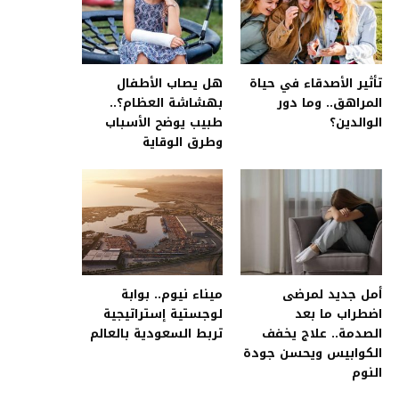
تأثير الأصدقاء في حياة
هل يصاب الأطفال
المراهق.. وما دور
بهشاشة العظام؟..
الوالدين؟
طبيب يوضح الأسباب
وطرق الوقاية
أمل جديد لمرضى
ميناء نيوم.. بوابة
اضطراب ما بعد
لوجستية إستراتيجية
الصدمة.. علاج يخفف
تربط السعودية بالعالم
الكوابيس ويحسن جودة
النوم