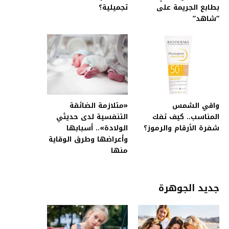
بطابع الجريمة على
تجميلية؟
“شاهد”
واقي الشمس
«متلازمة الضائقة
المناسب.. كيف تفك
التنفسية لدى حديثي
شفرة الأرقام والرموز؟
الولادة».. أسبابها
وأعراضها وطرق الوقاية
منها
جديد الجوهرة