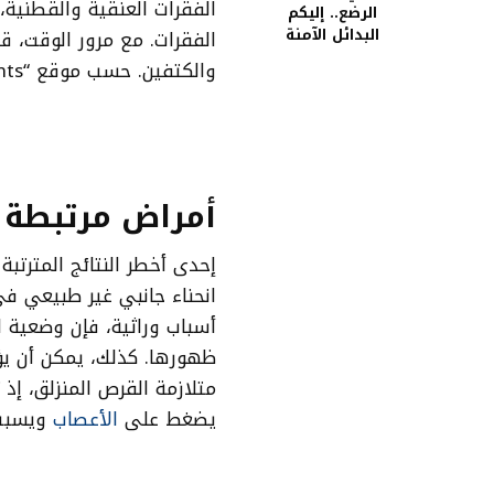
الفقرات العنقية والقطنية
الرضع.. إليكم
البدائل الآمنة
الفقرات. مع مرور الوقت، ق
والكتفين. حسب موقع “parents”.
أمراض مرتبطة 
انحناء جانبي غير طبيعي في
أسباب وراثية، فإن وضعية ا
ظهورها. كذلك، يمكن أن يؤ
متلازمة القرص المنزلق، إذ
يضغط على
الأعصاب
ويسبب أ