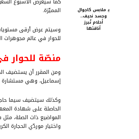
كما سيعرض الأسبوع السعودي
المميّزة.
بـ ملابس كاجوال
وجسد نحيف..
أحلام تُبرز
أناقتها
وسيتم عرض أرقى مستويات ال
للحوار في عالم مجوهرات ال
منصّة للحوار ف
ومن المقرر أن يستضيف المع
إسماعيل، وهي مستشارة و
وكذلك سيتضيف سيما حاجي، 
الحاصلة على شهادة المعهد
المواضيع ذات الصلة، مثل ف
واختيار موردّي الحجارة الكري