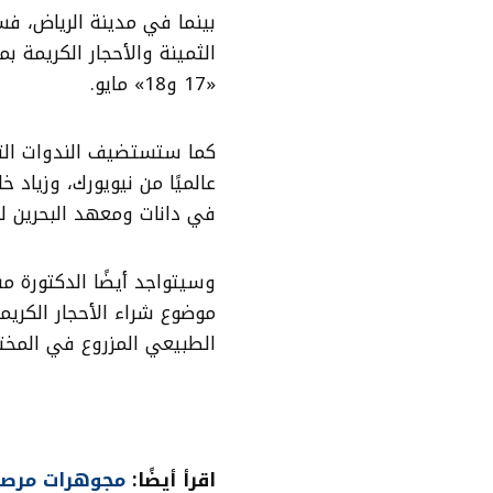
بينما في مدينة الرياض، فسي
الثمينة والأحجار الكريمة ب
«17 و18» مايو.
كما ستستضيف الندوات التر
عالميًا من نيويورك، وزياد 
في دانات ومعهد البحرين للؤ
وسيتواجد أيضًا الدكتورة من
موضوع شراء الأحجار الكريم
الطبيعي المزروع في المختب
اقرأ أيضًا:
مجوهرات مرصعة