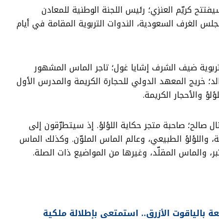
فتتح كريّم العنزي؛ رئيس اللجنة الوطنية للمعادن
مجلس الغرف السعودية، الندوات التربوية المقامة في أيام
بوية ضيف الشرف إشايا غول؛ تاجر الماس المشهور
خالد؛ خريج المعهد الدولي للحجارة الكريمة والمدرس الأول
لؤ والأحجار الكريمة.
ال صالح؛ صاحبة متجر حكاية اللؤلؤ. إذ سيتطرّقون إلى
ة، واللؤلؤ الطبيعي، وعالم الماس الملوّن. وكذلك الماس
ر، والماس المقلّد، وغيرها من المواضيع ذات الصلة.
 بالياقوت الأزرق.. استمتعي بإطلالة ملكية