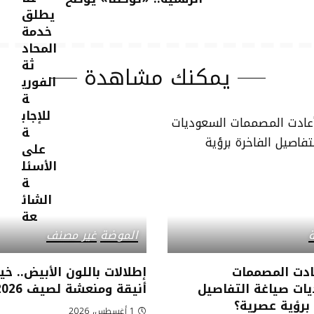
يمكنك مشاهدة
الموضة
غير مصنف
ادت المصممات
إطلالات باللون الأبيض.. خي
ات صياغة التفاصيل
أنيقة ومنعشة لصيف 2026
 برؤية عصرية؟
1 أغسطس، 2026