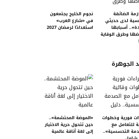
زمة الضائقة
نجوم الخليج يجتمعون
فسية لدى حديثي
في «شارع العرب»
دة».. أسبابها
استعدادًا لرمضان 2027
ضها وطرق الوقاية
 الجوهرة
ات فورية وخطوات
«الموضة المحتشمة»..
ة للتعامل مع
حين تتحول حرية الاختيار
دمة التحسسية»..
إلى لغة أناقة عالمية
 شامل