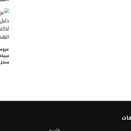
عروس 
سياح
سحر م
فات
الأسرة