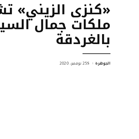
«كنزى الزیني» ت
ملكات جمال السيا
بالغردقة
الجوهرة
25 نوفمبر، 2020
Posted
by