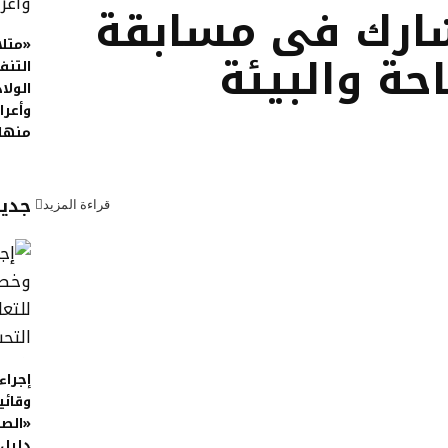
شارك فى مسابقة
«متلا
حة والبيئة
التن
الولا
وأعرا
منها
جديد
قراءة المزيد
إجراء
وقائي
«الص
دليل