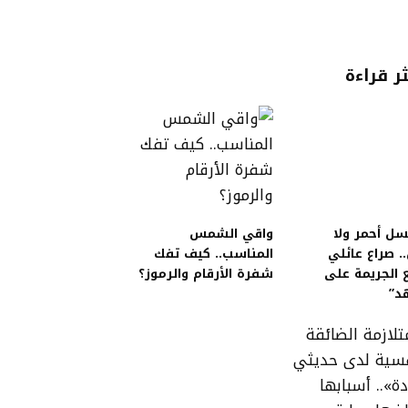
ثر قراءة
ل أحمر ولا
واقي الشمس
. صراع عائلي
المناسب.. كيف تفك
 الجريمة على
شفرة الأرقام والرموز؟
د”