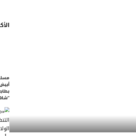
الأك
مسلس
أبيض.
بطابع
“شاه