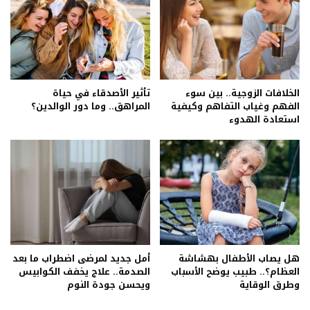
الخلافات الزوجية.. بين سوء
تأثير الأصدقاء في حياة
الفهم وغياب التفاهم وكيفية
المراهق.. وما دور الوالدين؟
استعادة الهدوء
هل يصاب الأطفال بهشاشة
أمل جديد لمرضى اضطراب ما بعد
العظام؟.. طبيب يوضح الأسباب
الصدمة.. علاج يخفف الكوابيس
وطرق الوقاية
ويحسن جودة النوم