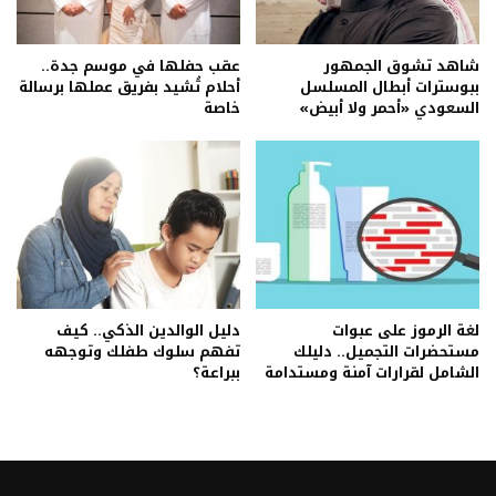
شاهد تشوق الجمهور
عقب حفلها في موسم جدة..
ببوسترات أبطال المسلسل
أحلام تُشيد بفريق عملها برسالة
السعودي «أحمر ولا أبيض»
خاصة
لغة الرموز على عبوات
دليل الوالدين الذكي.. كيف
مستحضرات التجميل.. دليلك
تفهم سلوك طفلك وتوجهه
الشامل لقرارات آمنة ومستدامة
ببراعة؟