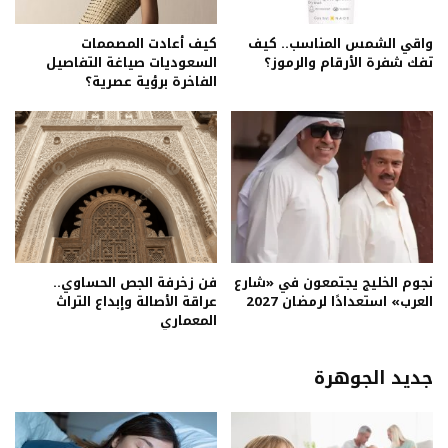
واقي الشمس المناسب.. كيف
كيف أعادت المصممات
تفك شفرة الأرقام والرموز؟
السعوديات صياغة التفاصيل
الفاخرة برؤية عصرية؟
نجوم الخليج يجتمعون في «شارع
فن زخرفة الجص الحساوي..
العرب» استعدادًا لرمضان 2027
عراقة الأصالة وإبداع التراث
المعماري
جديد الجوهرة