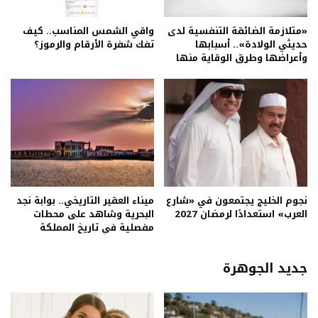
«متلازمة الضائقة التنفسية لدى
واقي الشمس المناسب.. كيف
حديثي الولادة».. أسبابها
تفك شفرة الأرقام والرموز؟
وأعراضها وطرق الوقاية منها
نجوم الخليج يجتمعون في «شارع
ميناء العقير التاريخي.. بوابة نجد
العرب» استعدادًا لرمضان 2027
البحرية وشاهد على محطات
مفصلية في تاريخ المملكة
جديد الجوهرة