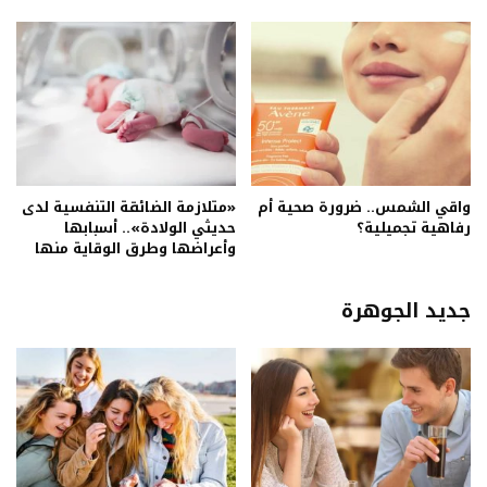
واقي الشمس.. ضرورة صحية أم
«متلازمة الضائقة التنفسية لدى
رفاهية تجميلية؟
حديثي الولادة».. أسبابها
وأعراضها وطرق الوقاية منها
جديد الجوهرة