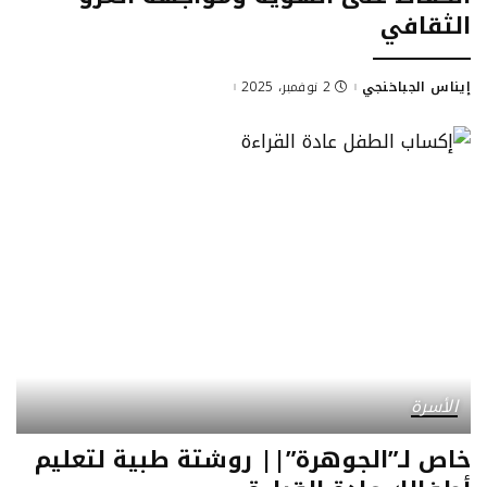
الثقافي
إيناس الجباخنجي
2 نوفمبر، 2025
Posted
by
الأسرة
خاص لـ”الجوهرة”|| روشتة طبية لتعليم