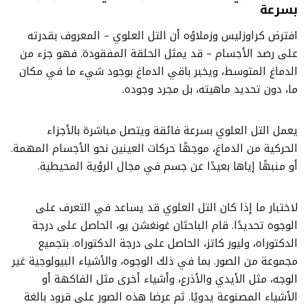
بسرعة
افترض كراوزليس وزملاؤه أن التل العلوي – المعروف بقدرته
على رصد الأجسام – قد يمثل الحلقة المفقودة. فهو جزء من
الدماغ المتوسط، ويخبر باقي الدماغ بوجود شيء ما في مكان
ما، دون تحديد ماهيته، بل مجرد وجوده.
يعمل التل العلوي بسرعة فائقة ويتصل مباشرة بالأجزاء
الحركية من الدماغ، موجهًا حركات العينين نحو الأجسام المهمة.
أو منبهًا إياها بعيدًا عن جسم في مجال الرؤية المحيطية.
لاختبار ما إذا كان التل العلوي قد يساعد في التعرف على
الوجوه تحديدًا. قام الباحثان غونغشن يو، الحاصل على درجة
الدكتوراه، وليور كاتز، الحاصل على درجة الدكتوراه. بتجميع
مجموعة من الصور. بما في ذلك الوجوه، والأشياء البيولوجية غير
الوجه، مثل الأيدي والأذرع، وأشياء أخرى مثل الفاكهة أو
الأشياء المصنوعة يدويًا. ثم عرضا هذه الصور على قرود بالغة