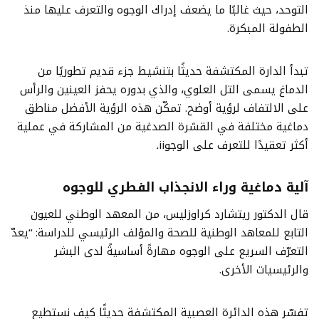
التوحد، حيث غالبًا ما يضعف إدراك الوجوه والتعرف عليها منذ
الطفولة المبكرة.
تبدأ الدارة المكتشفة حديثًا بتنشيط جزء قديم تطوريًا من
الدماغ يسمى التل العلوي، والذي بدوره يحفز العينين والرأس
على الالتفاف لرؤية أوضح. تمكّن هذه الرؤية الأفضل مناطق
دماغية مختلفة في القشرة الصدغية من المشاركة في عملية
أكثر تعقيدًا للتعرف على الوجوii
.
آلية دماغية وراء الانجذاب الفطري للوجوه
قال الدكتور ريتشارد كراوزليس، من المعهد الوطني للعيون
التابع للمعاهد الوطنية للصحة والمؤلف الرئيسي للدراسة: “يعدّ
التعرّف السريع على الوجوه مهارةً أساسيةً لدى البشر
والرئيسيات الأخرى.
تفسّر هذه الدائرة العصبية المكتشفة حديثًا كيف نستطيع