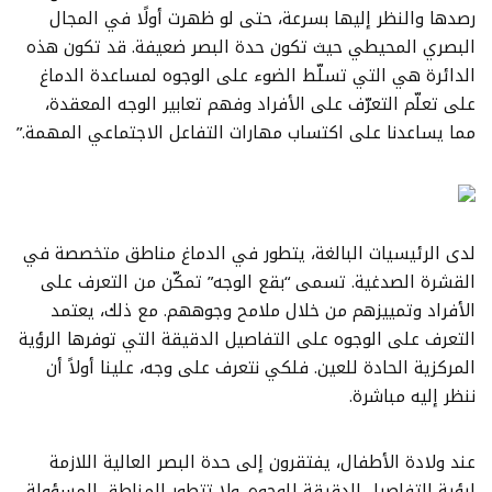
رصدها والنظر إليها بسرعة، حتى لو ظهرت أولًا في المجال
البصري المحيطي حيث تكون حدة البصر ضعيفة. قد تكون هذه
الدائرة هي التي تسلّط الضوء على الوجوه لمساعدة الدماغ
على تعلّم التعرّف على الأفراد وفهم تعابير الوجه المعقدة،
مما يساعدنا على اكتساب مهارات التفاعل الاجتماعي المهمة.”
لدى الرئيسيات البالغة، يتطور في الدماغ مناطق متخصصة في
القشرة الصدغية. تسمى “بقع الوجه” تمكّن من التعرف على
الأفراد وتمييزهم من خلال ملامح وجوههم. مع ذلك، يعتمد
التعرف على الوجوه على التفاصيل الدقيقة التي توفرها الرؤية
المركزية الحادة للعين. فلكي نتعرف على وجه، علينا أولاً أن
ننظر إليه مباشرة.
عند ولادة الأطفال، يفتقرون إلى حدة البصر العالية اللازمة
لرؤية التفاصيل الدقيقة للوجوه. ولا تتطور المناطق المسؤولة