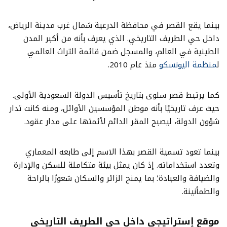
بينما يقع القصر في محافظة الدرعية شمال غرب مدينة الرياض،
داخل حي الطريف التاريخي. الذي يعرف بأنه من أكبر المدن
الطينية في العالم، والمسجل ضمن قائمة التراث العالمي
ل
منظمة اليونسكو
منذ عام 2010.
كما يرتبط قصر سلوى بتاريخ تأسيس الدولة السعودية الأولى.
حيث عرف تاريخيًا بأنه موطن المؤسسين الأوائل، ومنه كانت تدار
شؤون الدولة، ليصبح المقر الدائم لأئمتها على مدار عقود.
بينما تعود تسمية القصر بهذا الاسم إلى طابعه المعماري
وتعدد استخداماته. إذ كان يمثل بيئة متكاملة للسكن والإدارة
والضيافة والعبادة؛ بما يمنح الزائر والسكان شعورًا بالراحة
والطمأنينة.
موقع إستراتيجي داخل حي الطريف التاريخي