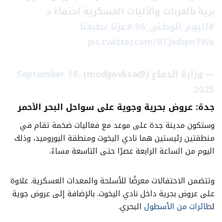
برية بالعربات والآليات العسكرية احتفاءً بـ
#اليوم_الوطني_95
.
#عزنا_بطبعنا
pic.twitter.com/0TJedqm1Wx
— وزارة الدفاع (@modgovksa)
September 18,
2025
جدة: عروض بحرية وجوية على سواحل البحر الأحمر
وستكون مدينة جدة على موعد مع فعاليات ضخمة تقام في
منطقتين رئيستين هما نادي اليخوت ومنطقة اليوروميد، وذلك
اليوم من الساعة الرابعة عصرًا حتى التاسعة مساءً.
وتتضمن الاحتفالات معرضًا للأسلحة والمعدات العسكرية. علاوة
على عروض بحرية داخل نادي اليخوت. بالإضافة إلى عروض جوية
ل
طائرات من الأسطول
البحري.