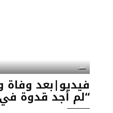
الفن
فيديو|بعد وفاة و
“لم أجد قدوة في 