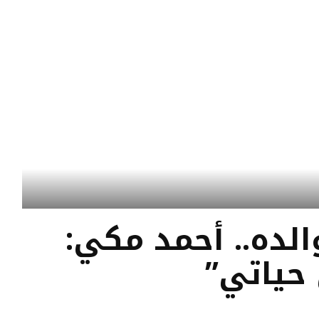
الده.. أحمد مكي:
حياتي”