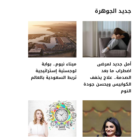
جديد الجوهرة
أمل جديد لمرضى
ميناء نيوم.. بوابة
اضطراب ما بعد
لوجستية إستراتيجية
الصدمة.. علاج يخفف
تربط السعودية بالعالم
الكوابيس ويحسن جودة
النوم