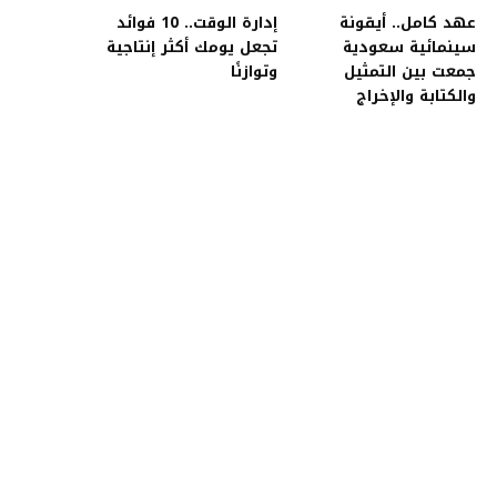
عهد كامل.. أيقونة
إدارة الوقت.. 10 فوائد
سينمائية سعودية
تجعل يومك أكثر إنتاجية
جمعت بين التمثيل
وتوازنًا
والكتابة والإخراج