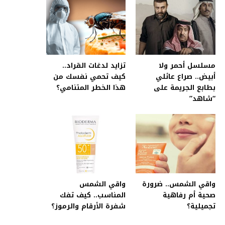
مسلسل أحمر ولا
تزايد لدغات القراد..
أبيض.. صراع عائلي
كيف تحمي نفسك من
بطابع الجريمة على
هذا الخطر المتنامي؟
“شاهد”
واقي الشمس.. ضرورة
واقي الشمس
صحية أم رفاهية
المناسب.. كيف تفك
تجميلية؟
شفرة الأرقام والرموز؟