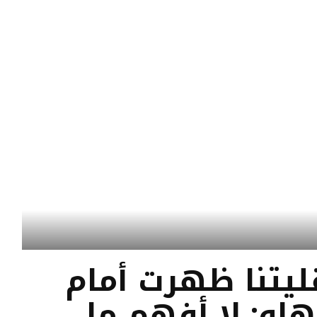
ليتنا ظهرت أمام
او: لا أفهم ما