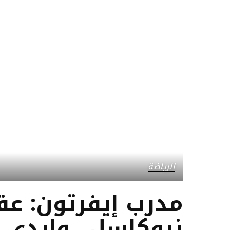
الرياضة
مدرب إيفرتون: عق
نيوكاسل.. وإيدي ه