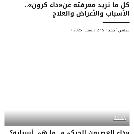
كل ما تريد معرفته عن«داء كرون»..
الأسباب والأعراض والعلاج
سلمي أحمد
27 ديسمبر، 2025
Posted
by
الصحة
«داء العصبون الحركي».. ما هي أسبابه؟