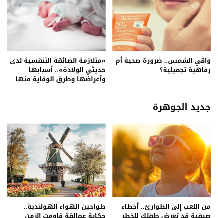
واقي الشمس.. ضرورة صحية أم
«متلازمة الضائقة التنفسية لدى
رفاهية تجميلية؟
حديثي الولادة».. أسبابها
وأعراضها وطرق الوقاية منها
جديد الجوهرة
من اللعب إلى الطوارئ.. أخطاء
طواحين الهواء الهولندية..
صيفية قد تعرض طفلكِ للخطر
حكاية عمالقة قاومت الزمن