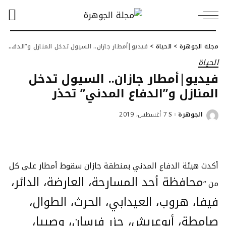
مجلة الجوهرة
>
الحياة
>
فيديو|أمطار جازان.. السيول تدخل المنازل و”الدفاع المدني” تحذر
الحياة
فيديو|أمطار جازان.. السيول تدخل
المنازل و”الدفاع المدني” تحذر
الجوهرة
7 أغسطس، 2019
Posted
by
أكدت هيئة الدفاع المدني بمنطقة جازان سقوط أمطار على كل
محافظة أحد المسارحة، العارضة، الدائر،
من “
فيفا، هروب، العيدابي، الحرث، الطوال،
صامطة، أبوعريش، جزر فرسان، وصبيا،