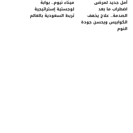
أمل جديد لمرضى
ميناء نيوم.. بوابة
اضطراب ما بعد
لوجستية إستراتيجية
الصدمة.. علاج يخفف
تربط السعودية بالعالم
الكوابيس ويحسن جودة
النوم