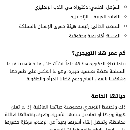
المؤهل العلمي: دكتوراه في الأدب الإنجليزي
اللغات: العربية – الإنجليزية
المنصب الحالي: رئيسة هيئة حقوق الإنسان بالمملكة
المهنة: أكاديمية وحقوقية
كم عمر هلا التويجري؟
بينما تبلغ الدكتورة هلا 48 عاماً. نشأت خلال فترة شهدت فيها
المملكة نهضة تعليمية كبيرة، وهو ما انعكس على طموحها
وشغفها بالعمل العام ودعم قضايا المرأة والطفولة.
حياتها الخاصة
ذلك وتحتفظ التويجري بخصوصية حياتها العائلية، إذ لم تعلن
هوية زوجها أو تفاصيل حياتها الأسرية. وتعرف بانتمائها لعائلة
محافظة، وتفضل إبقاء أسرتها بعيداً عن الإعلام، مركزة حضورها
على العمل العام والمسؤوليات الرسمية.