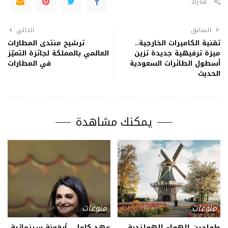
شارك
السابق
التالي
تقنية الكاميرات الخارجية..
ترشيح منتدى المطارات
ميزة ترفيهية جديدة تزين
العالمي بالمملكة لجائزة التميّز
أسطول الطائرات السعودية
في المطارات
الحديث
يمكنك مشاهدة
منوعات
منوعات
طواحين الهواء الهولندية..
عهد كامل.. أيقونة سينمائية