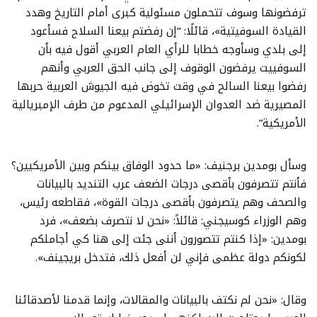
ترفضونها وسوف تتحملون مسئولية كبرى أمام التاريخ وهدد
القيادة السوفيتية»، قائلًا: “إن رفضتم بيعنا السلاح فسأعود
إلى بلدي وسأوجه خطابا للرأي العام العربي أقول فيه بأن
السوفييت يرفضون الوقوف إلى جانب الحق العربي وأنهم
رفضوا بيعنا السالح في وقت تخوض فيه الجيوش العربية حربها
المصيرية ضد العدوان الإسرائيلي المدعوم من طرف الإمبريالية
الأمريكية”.
وسأل بومدين برجنيف: «ما حدود الوفاق بينكم وبين الأمريكيين؟
فأنتم تتصرفون بأقصى درجات الضعف عرب التنديد بالبيانات
والصحف وهم يتصرفون بأقصى درجات القوة»، فقاطعه رئيس،
وهم الوزراء كوسيجني: قائلاً: «نحن لا نتصرف بضعف»، فرد
بومدين: «إذا كنتم تتصورون أننى جئت إلى هنا كي أجاملكم
لكونكم دولة عظمى فإني لن أفعل ذلك، فتدخل بريجينف».
وقال: «نحن لم نكتف بالبيانات والمقالات، وإنما قدمنا لأصدقائنا