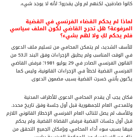
كانوا صادقين، لكنهم لم ولن يقدروا؛ لأنه لا يوجد شيء.
لماذا لم يحكم القضاء الفرنسي في القضية
المرفوعة؟ هل تحرج القاضي لكون الملف سياسي
فلم يحكم لكِ ولا لهم بشيء؟
للأسف الشديد، لم يتمكن المحامي من تسليم ملف الدعوى
في الوقت المناسب ولم يطبق الإجراءات وفق البند الـ53 من
القانون الفرنسي الصادر في 29 يوليو 1981؛ فرفض القاضي
الفرنسي القضية لخطأ في الإجراءات القانونية، وليس كما
يدّعون بأنني خسرت القضية بسبب مضمون الدعوى.
فكان يجب أن يقدم المحامي الدعوى للأطراف المدنية
وللمدعي العام للجمهورية قبل أول جلسة وفق تاريخ محدد.
وللأسف لم يصل للنائب العام الفرنسي الإخطار القانوني اللازم
قبل أول جلسات القضية فرفض القضاة القضية. ولم يحكم
فيها بسبب سوء أداء المحامي، وبإمكان الجميع التحقق من
ذلك عبر الاستفسار من المحكمة الفرنسية بباريس.