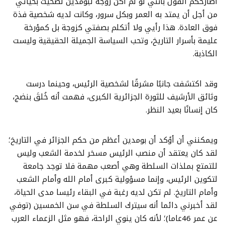
أصارحكم القول بأنني لو لم أكن زوجة لبومدين لضحيت بحياتي
من أجل أن يمتد به العمر وبكل سرور، وكانت لديه شخصية فذة
فوق العادة. هذا رأيي ولا أتكلم بصفتي كزوجة بل كمؤرخة
عليمة بأسرار التاريخ، وتحب السياسة الجميلة الحقيقية وليست
الكاذبة.
وقد اكتشفت جانبًا مشرقًا لشخصية الرئيس، وحينما درست
وثائق الأرشيف للثورة الجزائرية الكبرى، فهمت أنه خُلقَ بنضج،
كان إنسانًا بعيد النظر.
ويمكنني أن أؤكد أن بومدين أعظم من حكم الجزائر في التاريخ؛
لقد كان يعتقد أن منصب الرئيس مسخر لخدمة الشعب وليس
للتمتع بملذات السلطة وهي أصعب مهمة فلا توجد جامعة
لتكوين الرئيس، وإنما مسؤولية كبرى أمام الله وأمام الشعب
وأمام التاريخ. لم تكن لديه رغبة في البقاء رئيسا مدى الحياة،
لقد أخبرني دائما أنه سيترك السلطة في سن الخمسين (توفي
عن عمر 46عاما)؛ لأنه كان ينوي الراحة، فهو مثل الزعماء العرب