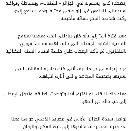
(تضحك) كانوا يسمونه في الجزائر «الشنبات»، وببساطة وتواضع
استدعاني للجلوس في زاوية في مكتبه؛ وهو يستمع إليّ،
وكنت شديدة الفخر بلقائه فأحببته.
وبعد فترة أسرّ إلي بأنه كان يبادلني الحب ومعجبا بملامح
القاضية الشابة الجميلة التي جلبت اهتمامه منذ مروري
بالتلفزيون، ثم تأكد الإعجاب خلال جلسة افتتاح السنة القضائية.
وزاد إعجابه بي حينما عرف أنني كنت صاحبة المقالات التي
نشرتها بصحيفة المجاهد والتي أثارت انتباهه.
ومنذ ذلك اللقاء، لم نفترق أبدا وتوطدت العالقة. وتحول الإعجاب
إلى حب خالد عبر الدهر.
تواصل سيدة الجزائر الأولى في عصرها الذهبي حوارها معنا
بعد فترة صمت رحلت بخاطرها إلى حيث المكان والزمان