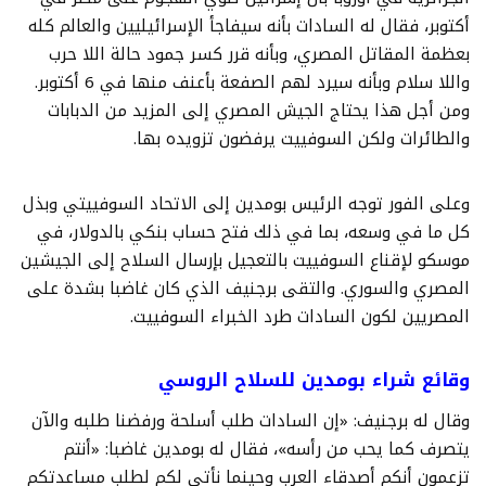
أكتوبر، فقال له السادات بأنه سيفاجأ الإسرائيليين والعالم كله
بعظمة المقاتل المصري، وبأنه قرر كسر جمود حالة اللا حرب
واللا سلام وبأنه سيرد لهم الصفعة بأعنف منها في 6 أكتوبر.
ومن أجل هذا يحتاج الجيش المصري إلى المزيد من الدبابات
والطائرات ولكن السوفييت يرفضون تزويده بها.
وعلى الفور توجه الرئيس بومدين إلى الاتحاد السوفييتي وبذل
كل ما في وسعه، بما في ذلك فتح حساب بنكي بالدولار، في
موسكو لإقناع السوفييت بالتعجيل بإرسال السلاح إلى الجيشين
المصري والسوري. والتقى برجنيف الذي كان غاضبا بشدة على
المصريين لكون السادات طرد الخبراء السوفييت.
وقائع شراء بومدين للسلاح الروسي
وقال له برجنيف: «إن السادات طلب أسلحة ورفضنا طلبه والآن
يتصرف كما يحب من رأسه»، فقال له بومدين غاضبا: «أنتم
تزعمون أنكم أصدقاء العرب وحينما نأتي لكم لطلب مساعدتكم