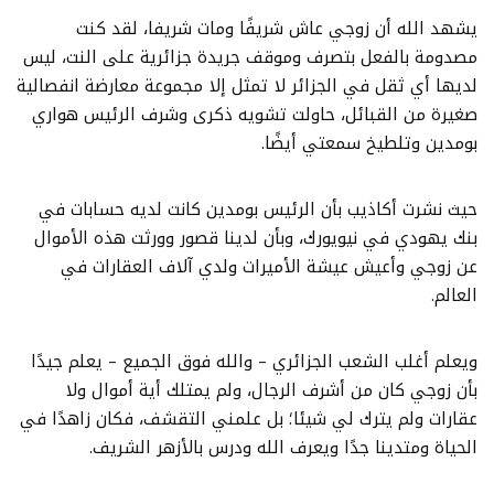
يشهد الله أن زوجي عاش شريفًا ومات شريفا، لقد كنت
مصدومة بالفعل بتصرف وموقف جريدة جزائرية على النت، ليس
لديها أي ثقل في الجزائر لا تمثل إلا مجموعة معارضة انفصالية
صغيرة من القبائل، حاولت تشويه ذكرى وشرف الرئيس هواري
بومدين وتلطيخ سمعتي أيضًا.
حيث نشرت أكاذيب بأن الرئيس بومدين كانت لديه حسابات في
بنك يهودي في نيويورك، وبأن لدينا قصور وورثت هذه الأموال
عن زوجي وأعيش عيشة الأميرات ولدي آلاف العقارات في
العالم.
ويعلم أغلب الشعب الجزائري – والله فوق الجميع – يعلم جيدًا
بأن زوجي كان من أشرف الرجال، ولم يمتلك أية أموال ولا
عقارات ولم يترك لي شيئا؛ بل علمني التقشف، فكان زاهدًا في
الحياة ومتدينا جدًا ويعرف الله ودرس بالأزهر الشريف.