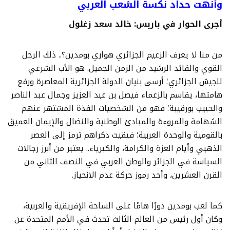
وأنهت حداد نكسة الشعب العربي
أجرى الحوار في باريس: خالد سعد زغلول
من منا لا يعرف الزعيم الجزائري هواري بومدين؟.. ذلك الرجل
القوي والقائد الرشيد من الزمن الجميل. هو الأب الشرعي
للجيش الجزائري؛ أرسى بنيان الدولة الجزائرية المعاصرة ورفع
هامتها، يقاسم بالزعماء فيصل بن عبد العزيز وجمال عبد الناصر
والحبيب بورقيبة؛ فهو من الشخصيات الفذة المشتهر عنهم
الشهامة والمروءة والمبادئ الوطنية والنضال والإيمان العميق
بالقومية والوحدة العربية؛ فبقيت ذكراهم ترمز إلى العصر
الذهبي وأيام العزة والكرامة، والكبرياء.. يعتبر من أبرز رجالات
السياسة في الجزائر والوطن العربي في النصف الثاني من
القرن العشرين، وأحد رموز حركة عدم الانحياز.
كما لعب بومدين دورًا هامًا على الساحة الإفريقية والعربية،
وكان أول رئيس من العالم الثالث تحدث في الأمم المتحدة عن