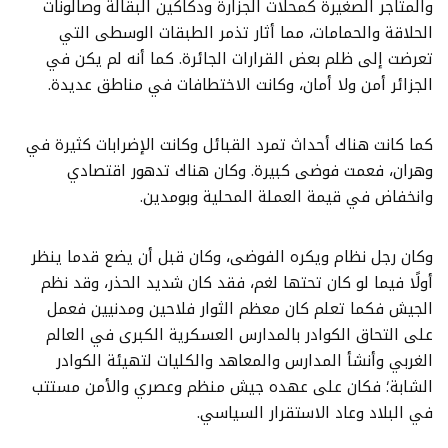
والمتاجر الصغيرة كمحلات الجزارة ودكاكين البقالة وصالونات
الحلاقة والحمامات، مما أثار تذمر الطبقات الوسطى التي
تعرضت إلى ظلم بعض القرارات الجائرة. كما أنه لم يكن في
الجزائر أمن ولا أمان، وكانت الاختطافات في مناطق عديدة.
كما كانت هناك أحداث تمرد القبائل وكانت الإضرابات كثيرة في
وهران، فعمت فوضى كبيرة. وكان هناك تدهور اقتصادي
وانخفاض في قيمة العملة المحلية وبومدين.
وكان رجل نظام ويكره الفوضى، وكان قبل أن يضع قدما ينظر
أولًا فيما لو كان تحتها لغم، فقد كان شديد الحذر، وقد نظم
الجيش فكما تعلم كان معظم الثوار فلاحين ومدنيين فعمل
على التحاق الكوادر بالمدارس العسكرية الكبرى في العالم
الغربي وأنشأ المدارس والمعاهد والكليات لتهيئة الكوادر
الشابة؛ فكان على عهده جيش منظم وعصري والأمن مستتب
في البلاد وعاد الاستقرار السياسي.