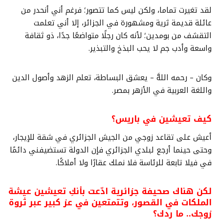
لقد تغيرت تماما، ولكن ليس كما تتصور؛ فرغم أني أنحدر من
عائلة قديمة ثرية ومشهورة في الجزائر، إلا أني تعلمت
التقشف من بومدين؛ لأنه كان رجلًا متواضعًا جدًا، ذو ثقافة
واسعة وأدب جم لا يحب البذخ والتبذير.
وكان – رحمه اللهَّ – يعشق البساطة، تعلم الزهد وأصول الدين
واللغة العربية في الأزهر بمصر.
كيف تعيشين في باريس؟
أعيش على تقاعد زوجي من الجيش الجزائري في شقة للإيجار،
وحتى حينما أرجع لبلدي الجزائري فإن الدولة تستضيفني دائمًا
في فيلا تابعة للرئاسة فلا نملك عقارًا ولا أملاكًا.
لكن هناك صحيفة جزائرية ادّعت بأنكِ تعيشين عيشة
الملكات في القصور، وتتمتعين في عز كبير عبر ثروة
زوجك.. ما ردك؟