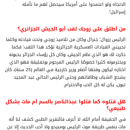
الاتجاه ولو اعتمدوا على أمريكا سيحصل لهم ما تأمله
إسرائيل”.
من أطلق على زوجك لقب أبو الجيش الجزائري؟
الرئيس زروال؛ جنرال وكان من تلاميذ زوجي وتحت قيادته وكلما
تحييني القيادات العسكرية الجزائرية تؤكد هذا اللقب؛ فكما
ذكرت لك هو الذي نظم الجيش، وكان كل رؤساء الجزائر يحبونه
ويحترمونه كثيرا خصوصًا الرئيس المرحوم بوتفليقة فهو الذي
اختاره ليكون وقتها أصغر وزير خارجية في العالم (25 سنة)، كان
يشجع الشباب وطاقاتهم وحتى الرئيس الحالي عبد المجيد
تبون، يكن له كل الحب والاحترام.
هل قتلوه كما قتلوا عبدالناصر بالسم أم مات بشكل
طبيعي؟
في الحقيقة أمام الله، لا أعرف فالتقرير الطبي كشف لنا أنه
مات بنفس طريقة موت الرئيس بومبيدو ولا أحب الحديث إلا عن