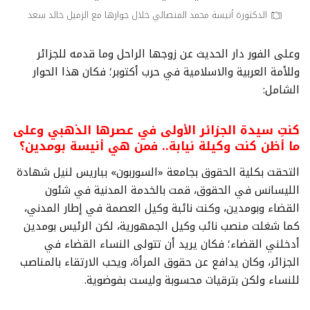
الدكتورة أنيسة محمد المنصالي خلال جوارها مع الزميل خالد سعد
وعلى الفور دار الحديث عن زوجها الراحل وما قدمه للجزائر
وللأمة العربية والاسلامية في حرب أكتوبر؛ فكان هذا الحوار
الشامل:
كنتِ سيدة الجزائر الأولى في عصرها الذهبي وعلى
ما أظن كنت وكيلة نيابة.. فمن هي أنيسة بومدين؟
التحقت بكلية الحقوق بجامعة «السوربون» بباريس لنيل شهادة
الليسانس في الحقوق، قمت بالخدمة المدنية في شئون
القضاء وبومدين، وكنت نائبة وكيل العصمة في إطار المدني،
كما شغلت منصب نائب وكيل الجمهورية، لكن الرئيس بومدين
أدخلني القضاء؛ فكان يريد أن تتولى النساء القضاء في
الجزائر، وكان يدافع عن حقوق المرأة، ويحب الارتقاء بالمناصب
للنساء ولكن بترقيات محسوبة وليست بفوضوية.