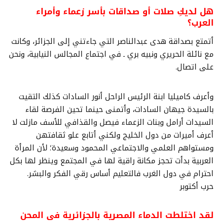
هل لديكِ صلات أو صداقات بأسر زعماء وأمراء
العرب؟
أتمتع بصداقة هدى عبدالناصر التي جاءتني إلى الجزائر، وكانت
مع نائلة الحريري ونبيه بري ـ في اجتماع المجالس النيابية، ونحن
على اتصال.
وأعرف كاميليا ابنة الرئيس الراحل أنور السادات كذلك التقيت
بالسيدة جيهان السادات، وأتمنى حينما تحين الفرصة لقاء
السيدات أرامل وبنات الزعماء فيصل والقذافي للأسف مازلت لا
أعرف أميرات من دول الخليج ولكني أتابع علو ثقافتهن
ومستواهم العلمي والاجتماعي المحمود وسعيدة؛ لأن المرأة
العربية بدأت تحجز مكانة راقية لها في المجتمع وينظر لها بكل
احترام في دول الغرب فالتعليم أساس رقي الفكر والبشر.
حرب أكتوبر
لقد اختلطت الدماء المصرية بالجزائرية في المحن