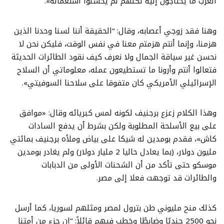
العرب ما يحتاجون إليه لكنهم لم يحسنوا استعماله».
وهنا فقد زوجي أعصابه، وقال: “الحقيقة أننا لسنا وحدنا الذين
هزمنا، وإنما أنتم هزمتم معنا في نفس الوقت، فليكن نحن لا
نحسن غير سياقة الجمال ولا نعرف كيف نقود الطائرات الحديثة
فتعالوا أنتم وأرونا ما تستطيعون عمله، معلوماتي أن السلاح
الإسرائيلي الأمريكي كان متفوقا على سلاحنا السوفيتي».
وهذا الكلام زعزع برجنيف لكونه لمس كبريائه وقال: «موافق
على بيع الأسلحة المطلوبة ولكن بشرط أن يدفع السادات
كاش»، فقدم بومدين له شيكا على بياض وملأه برجنيف بمائتي
مليون دولار، (بما يعادل حاليا 2 مليار دولار) ولم يغادر بومدين
موسكو حتى تأكد من أن الشحنات الأولى من الدبابات
والطائرات قد توجهت فعلا إلى مصر.
كذلك منح مليوني طن بترول لمصر ومثلهم لسوريا، كما أرسل
نحو 2500 جنديًا وضابطًا وخطب فيهم قائلاً: “إن جزء من أمتنا