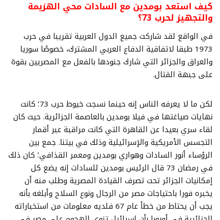
كيف استعد بومدين مع السادات محي الهزيمة
والتجهيز لحرب 73؟
في الواقع لقد شاركت جميع الدول العربية تقريبا في حرب
1973 طبقا لاتفاقية الدفاع العربي المشترك، خصوصًا سوريا
والعراق والجزائر التي شارك جنودها بالفعل مع المصريين بقوة
على جبهة القتال.
لكن ما لا يعرفه الناس إنه حينما نسجت خيوط حرب 73؛ كانت
نهايات صياغتها في فيلا بومدين بالعاصمة الجزائرية. حيث كان
لقاء سري بعيدا عن القاهرة التي كانت مراقبة عبر أقمار
التجسس الأمريكية والإسرائيلية وذلك في بيتنا. جمع بين
الرؤساء أنور السادات وهواري بومدين ومعمر القذافي؛ كان ذلك
في رمضان 73 قال الرئيس بومدين للسادات إنه يضع كل
إمكانيات الجزائر تحت تصرف القيادة المصرية وطلب منه أن
يخبره فورا باحتياجات مصر من الرجال ونوع السلاح وأبلغه بأنه
يجب أن يحتاط من خطأ عام 67 فلديه معلومات من استخباراته
الجزائرية في أوروبا بأن إسرائيل تنوي الهجوم على مصر في