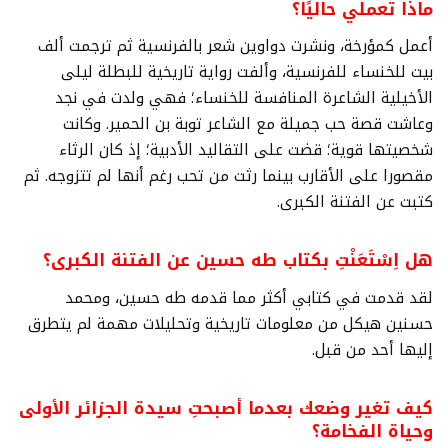
ماذا تعملي حاليًا؟
أعمل كمؤرخة، ونشرت دواوين شعر بالفرنسية ثم ترجمت ألف
بيت للخنساء للفرنسية، وألفت رواية تاريخية للبطلة ليلى
الأخيلية الشاعرة المنافسة للخنساء؛ فهي ولدت في نجد
وعاشت قصة حب جميلة مع الشاعر توبة بن الحمير. وكانت
شخصيتها قوية؛ قضت على التقاليد الأدبية؛ إذ كان الرثاء
مقصورا على الأقارب بينما رثت من تحب رغم أنها لم تتزوجه. ثم
كتبت عن الفتنة الكبرى.
هل اِسْتَعَنْتِ بكتاب طه حسين عن الفتنة الكبرى؟
لقد قدمت في كتابي أكثر مما قدمه طه حسين، ومحمد
حسنين هيكل من معلومات تاريخية وتحليلات مهمة لم يتطرق
إليها أحد من قبل.
كيف تغير وضعك بعدما أصبحتِ سيدة الجزائر الأولى
وحياة الفخامة؟