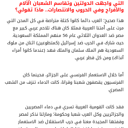
التي واجهت الدولتين وتقاسم الشعبان الآلام
والأفراح وفي الحروب والانتصارات.. ماذا تقولي؟
هذا صحيح؛ العرب دائما كانوا كتلة متراصة في كل المحن التي
مرت على أمتنا العربية فمثلا كان هناك تلاحم عربي كبير مع
مصر ضد العدوان الثلاثي عام 56 منهم المملكة السعودية.
حيث شارك في الحرب ضد إسرائيل (كمتطوعين) اثنان من ملوك
السعودية هم الملك سلمان والملك فهد (عندما كانوا أمراء
آنذاك) ومن كل قطر عربي.
أما خلال الاستعمار الفرنسي على الجزائر، فحينما كان
الفرنسيون يقصفون شعبنا وقرانا، كانت الدماء تنزف من الشعب
المصري.
فقد كانت القومية العربية تسري في دماء المصريين
والجزائريين وكل العرب شعبا وحكومة؛ ومازلنا نذكر لمصر
وقفتها المجيدة معنا في حرب الاستقلال ضد الاستعمار