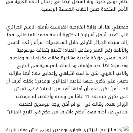
نظام دولي جديد. وله الفضل أيضًا في إدخال اللغة العربية في
الأمم المتحدة ضمن اللغات الخمسة الرسمية.
جمعتني لقاءات وزارة الخارجية الفرنسية بأرملة الزعيم الجزائري
التي تعتبر أجمل أسراره؛ الدكتورة أنيسة محمد المنصالي، فما
زالت سيدة الجزائر الأولى خلال السبعينيات امرأة رائعة الحسن
والأناقة رغم العمر ومتاعب الحياة؛ تتمتع بثقافة موسوعية
راقية.. فهي مؤرخة وأديبة وشاعرة وكانت وكيلة نيابة وقاضية
ومحامية؛ لها عدة مؤلفات ودراسات بالفرنسية في التاريخ
والأدب العربي. لكن ما لفت انتباهي وإعجابي معا؛ أنها مازالت
تعيش على ذكرى حبها للزعيم الجزائري بومدين؛ وكنت أعرف أن
الحب أملُ لكن يبدو بأن أملها أبعد من الحياة؛ فهي تعيش
على ذكرى حبه بعد 41 عامًا من وفاته وأخلصت له فرفضت
الزواج بعده، وقالت لي: “لو لم أكن زوجة لبومدين لضحيت
بحياتي من أجله فهو أعظم وأشرف من حكم في تاريخ الجزائر”.