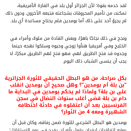
لقد خدمه بقوة؛ لأن الجزائر أول بلد في القارة الأفريقية،
تمكنت من تأميم المحروقات بشجاعته فتبعه الآخرون. ودون ذلك
لم يجرؤ أحد على ذلك أما بومدين فلم يحتاج مساعدة أي بلد.
ونجح في ذلك نجاحًا باهرًا، وبعض القادة من ملوك وأمراء في
الخليج وفي أفريقيا هنأوا زوجي وحيوه وسلكوا نهجه حينما
وجدوه قد فتح الطريق لهم، فهو فتح لهم الطريق مبكرًا، لا
يجب أن ينسى الشباب ذلك اليوم.
بكل صراحة، من هو البطل الحقيقي للثورة الجزائرية
“بن بلة أم بومدين”؟ وهل صحيح أن بومدين انقلب
على بن بلة؟ ولماذا لم يحكم بومدين في البداية ما
دام بن بلة قضى أغلب سنوات النضال في سجن
الفرنسيين بعد أن اعتقلوه في حادثة اختطافه
الشهيرة ومعه 4 من الثوار؟
بومدين هو البطل الشرعي للثورة ضمن رفاقه، وكان قبل أن
يوقع اتفاقيات ايفيان يقول بأنه لن يفرح في يوم الاستقلال؛