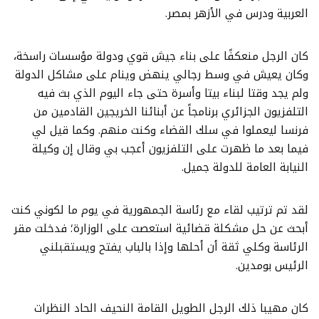
العربية ودرس في الأزهر بمصر.
كان الرجل منعكفًا على بناء جيش قوي ودولة مؤسسات راسخة،
وكان يعيش في وسط رجالي ينهض وينام على مشاكل الدولة
ولم يجد وقتا لبناء بيتا وأسرة حتى جاء اليوم الذي بث فيه
التلفزيون الجزائري برنامجاً عن أبنائنا الخريجين القادمين من
فرنسا ليعملوا في سلك القضاء وكنت منهم. وكما قيل لي
فيما بعد ما ظهرت على التلفزيون أعجب بي وقال إن وكيلة
النيابة العامة للدولة جميل.
لقد تم ترتيب لقاء مع رئاسة الجمهورية في يوم ما لكوني كنت
أبحث عن حل مشكلة قضائية استعصت على الوزارة؛ فدخلت مقر
الرئاسة وكلي ثقة أن أحلها وإذا بالباب يفتح ويستقبلني
الرئيس بومدين.
كان مهيبا ذلك الرجل الطويل القامة النحيف الحاد النظرات