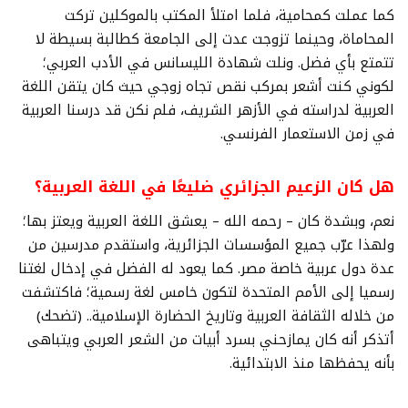
كما عملت كمحامية، فلما امتلأ المكتب بالموكلين تركت
المحاماة، وحينما تزوجت عدت إلى الجامعة كطالبة بسيطة لا
تتمتع بأي فضل. ونلت شهادة الليسانس في الأدب العربي؛
لكوني كنت أشعر بمركب نقص تجاه زوجي حيث كان يتقن اللغة
العربية لدراسته في الأزهر الشريف، فلم نكن قد درسنا العربية
في زمن الاستعمار الفرنسي.
هل كان الزعيم الجزائري ضليعًا في اللغة العربية؟
نعم، وبشدة كان – رحمه الله – يعشق اللغة العربية ويعتز بها؛
ولهذا عرّب جميع المؤسسات الجزائرية، واستقدم مدرسين من
عدة دول عربية خاصة مصر. كما يعود له الفضل في إدخال لغتنا
رسميا إلى الأمم المتحدة لتكون خامس لغة رسمية؛ فاكتشفت
من خلاله الثقافة العربية وتاريخ الحضارة الإسلامية.. (تضحك)
أتذكر أنه كان يمازحني بسرد أبيات من الشعر العربي ويتباهى
بأنه يحفظها منذ الابتدائية.