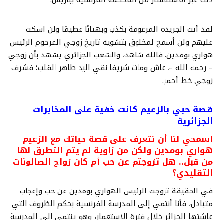
لقد أتت الجريدة المزعومة بكذب وبهتانًا عظيمًا ولن اسكت
عليهم ولن أسمح لمخلوق بتشويه تاريخ زوجي المرحوم الرئيس
هواري بومدين. فالله شاهد، والشعب الجزائري يشهد بأن زوجي
– رحمه الله -، عاش ومات شريفا نقي اليد طاهر القلب؛ فشرف
زوجي خط أحمر.
قصة حبي بالزعيم كانت خفية على المخابرات
الجزائرية
اسمحي لنا أن نتعرف على قصة حياتك مع الزعيم
هواري بومدين ولكن من زاوية لم يتم التطرق لها
من قبل.. هل تزوجتم عن حب أم كان زواج الصالونات
التقليدي؟
في الحقيقة تزوجت الرئيس الهواري بومدين عن حب وإعجاب
متبادل، فأنا أنتمي إلى المدرسة الفرنسية بحكم الظروف التي
عاشتها الجزائر خلال فترة الاستعمار، وهو ينتمي إلى المدرسة