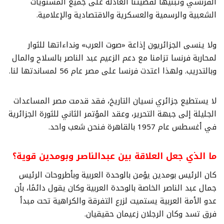
الفرنسي وتبنيها لقضيتنا العادلة على جميع المستويات
الشعبية والرسمية والعسكرية والاقتصادية والإعلامية.
ولا ينسى الجزائريون إذاعة «صوت العرب» ونداءاتها للثوار
لمحاربة فرنسا تزامنا مع دعم الزعيم عبد الناصر بالسلاح والمال
وبالتدريب. ولهذا اعتدت فرنسا على مصر عام 56 لمساندتها لنا.
لا يستطيع جزائري نسيان التاريخ، فقد قدمت مصر المساعدات
الجليلة إلى جبهة التحرير، وعقد المؤتمر الثاني للثورة الجزائرية
في أغسطس عام 1957 بالقاهرة فنحن شعب واحد.
ما الذي جعل العلاقة بين عبدالناصر وبومدين قوية؟
كان الرئيس بومدين يؤمن بالوحدة العربية وبأطروحات الرئيس
جمال عبد الناصر الخاصة بالوحدة العربية وكان يقول دائمًا، بأن
عدو الأمة العربية يستميت لزرع التفرقة والكراهية تحت مبدأ
فرق تسد وكان الرجلان زعيمان حقيقيان.