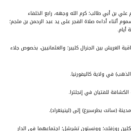
عرض الإمام علي بن أبي طالب؛ كرم الله وجهه، رابع الخلفاء
م أثناء أداءه صلاة الفجر على يد عبد الرحمن بن ملجم؛
 أيام.
 وقعت اتفاقية العريش بين الجنرال كليبر؛ والعثمانيين، بخصوص جلاء
1 اختتم فرانكلين روزفلت؛ وونستون تشرشل؛ اجتماعهما في الدار