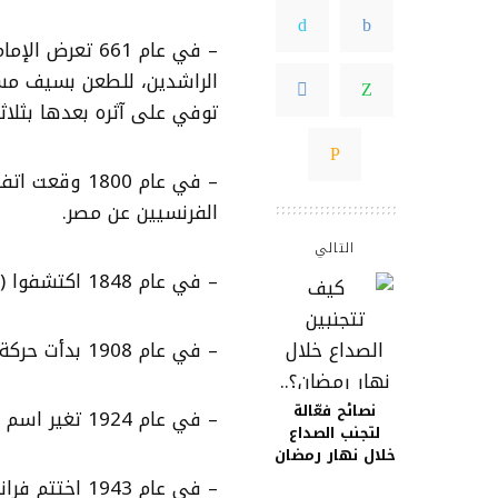
– في عام 661 ت
الراشدين، للطعن بسيف مسمو
توفي على آثره بعدها بثلاثة
– في عام 1800
الفرنسيين عن مصر.
التالي
– في عام 1848 اكتشفوا (الذهب) في ولاية كاليفورنيا.
– في عام 1908 بدأت حركة الكشافة للفتيان في إنجلترا.
نصائح فعّالة
– في عام 1924 تغير اسم مدينة (سانت بطرسبرغ) إلى (لينينغراد).
لتجنب الصداع
خلال نهار رمضان
– في عام 943